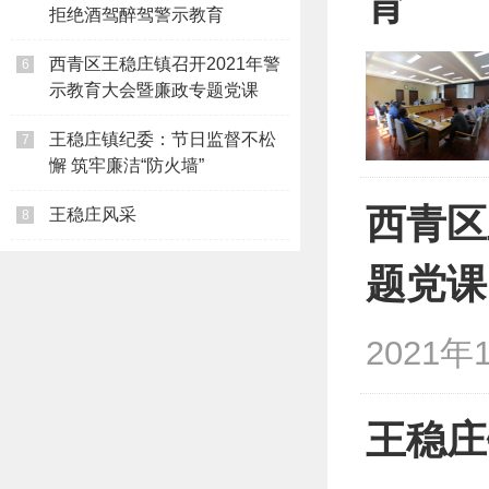
育
拒绝酒驾醉驾警示教育
西青区王稳庄镇召开2021年警
6
示教育大会暨廉政专题党课
王稳庄镇纪委：节日监督不松
7
懈 筑牢廉洁“防火墙”
西青区
王稳庄风采
8
题党课
2021年
王稳庄