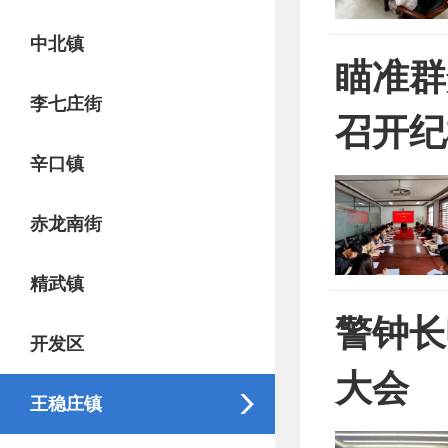
中北镇
瞄准群
李七庄街
召开纪
辛口镇
赤龙南街
精武镇
警钟长
开发区
大会
王稳庄镇