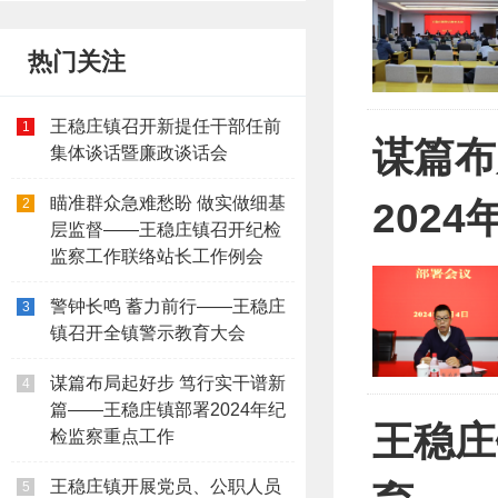
热门关注
王稳庄镇召开新提任干部任前
1
谋篇布
集体谈话暨廉政谈话会
瞄准群众急难愁盼 做实做细基
2
202
层监督——王稳庄镇召开纪检
监察工作联络站长工作例会
警钟长鸣 蓄力前行——王稳庄
3
镇召开全镇警示教育大会
谋篇布局起好步 笃行实干谱新
4
篇——王稳庄镇部署2024年纪
王稳庄
检监察重点工作
王稳庄镇开展党员、公职人员
5