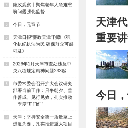
廉政观察丨聚焦老年人急难愁
4
盼问题强化监督
天津代
今日，元宵节
5
重要讲
天津日报“廉政天津”刊载《强
6
化执纪执法为民 确保群众可感
可及》
2026年1月天津市查处违反中
7
央八项规定精神问题233起
市委常委会召开扩大会议研究
8
部署当前工作：只争朝夕、善
今日，
作善成、见行见效，扎实推动
一季度“开门红”
天津：坚持安全第一质量至上
9
进度为要，扎实推进重大项目